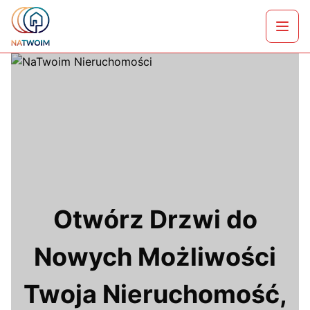
Skip
Wybierzmy razem najlepszy kredyt hipoteczny w
to
Otwó
Warszawie
content
menu
Otwórz Drzwi do
Nowych Możliwości
Twoja Nieruchomość,