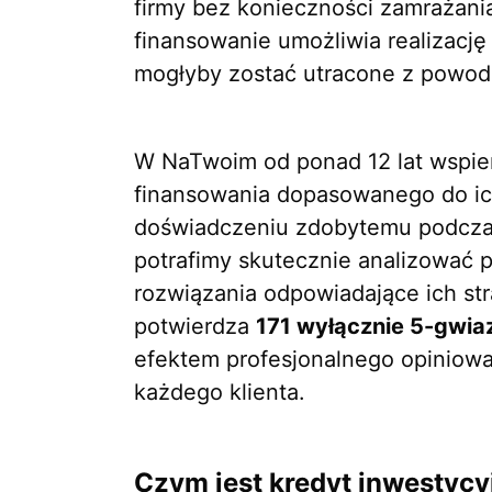
firmy bez konieczności zamrażan
finansowanie umożliwia realizacj
mogłyby zostać utracone z powodu
W NaTwoim od ponad 12 lat wspie
finansowania dopasowanego do ic
doświadczeniu zdobytemu podczas
potrafimy skutecznie analizować 
rozwiązania odpowiadające ich st
potwierdza
171 wyłącznie 5-gwia
efektem profesjonalnego opiniowa
każdego klienta.
Czym jest kredyt inwestycy