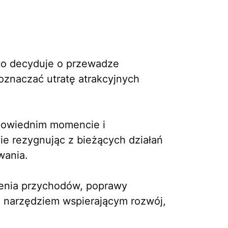
to decyduje o przewadze
znaczać utratę atrakcyjnych
dpowiednim momencie i
e rezygnując z bieżących działań
wania.
enia przychodów, poprawy
ię narzędziem wspierającym rozwój,