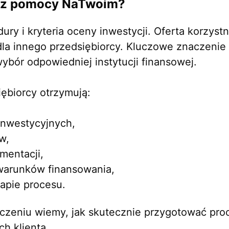
ć z pomocy NaTwoim?
ry i kryteria oceny inwestycji. Oferta korzystn
la innego przedsiębiorcy. Kluczowe znaczenie 
wybór odpowiedniej instytucji finansowej.
ębiorcy otrzymują:
inwestycyjnych,
w,
mentacji,
warunków finansowania,
apie procesu.
czeniu wiemy, jak skutecznie przygotować pro
h klienta.