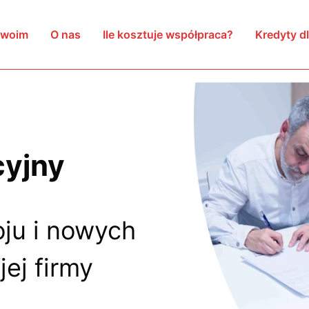
arszawie
Twoim
O nas
Ile kosztuje współpraca?
Kredyty dl
cyjny
ju i nowych
ej firmy