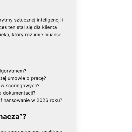
tmy sztucznej inteligencji i
s ten stał się dla klienta
ieka, który rozumie niuanse
 algorytmem?
stej umowie o pracę?
mów scoringowych?
a dokumentacji?
a finansowanie w 2026 roku?
macza”?
na rygorystycznej analityce