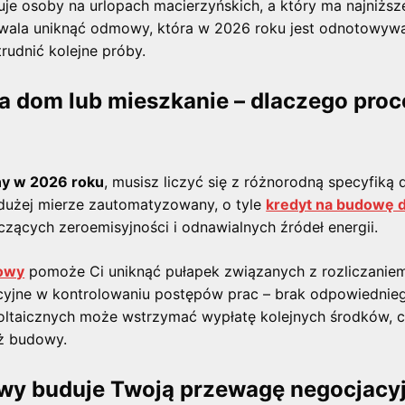
uje osoby na urlopach macierzyńskich, a który ma najniższe
ozwala uniknąć odmowy, która w 2026 roku jest odnotowy
rudnić kolejne próby.
a dom lub mieszkanie – dlaczego proc
ny w 2026 roku
, musisz liczyć się z różnorodną specyfiką 
 dużej mierze zautomatyzowany, o tyle
kredyt na budowę
ących zeroemisyjności i odnawialnych źródeł energii.
towy
pomoże Ci uniknąć pułapek związanych z rozliczaniem
rykcyjne w kontrolowaniu postępów prac – brak odpowiedn
oltaicznych może wstrzymać wypłatę kolejnych środków, c
iż budowy.
owy buduje Twoją przewagę negocjacy