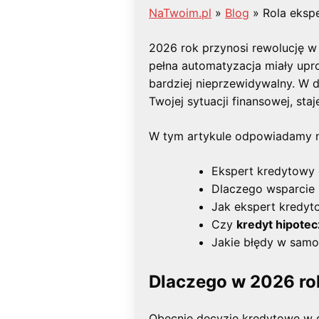
NaTwoim.pl
»
Blog
»
Rola eksp
2026 rok przynosi rewolucję w 
pełna automatyzacja miały upro
bardziej nieprzewidywalny. W 
Twojej sytuacji finansowej, st
W tym artykule odpowiadamy n
Ekspert kredytowy c
Dlaczego wsparcie 
Jak ekspert kredyt
Czy
kredyt hipote
Jakie błędy w samo
Dlaczego w 2026 ro
Obecnie decyzje kredytowe w du