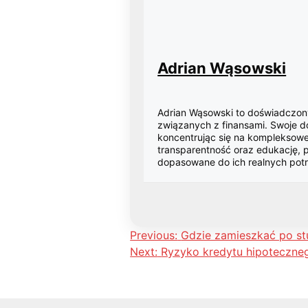
Adrian Wąsowski
Adrian Wąsowski to doświadczony
związanych z finansami. Swoje d
koncentrując się na kompleksowe
transparentność oraz edukację, 
dopasowane do ich realnych pot
Nawigacja
Previous:
Gdzie zamieszkać po st
Next:
Ryzyko kredytu hipoteczneg
wpisu