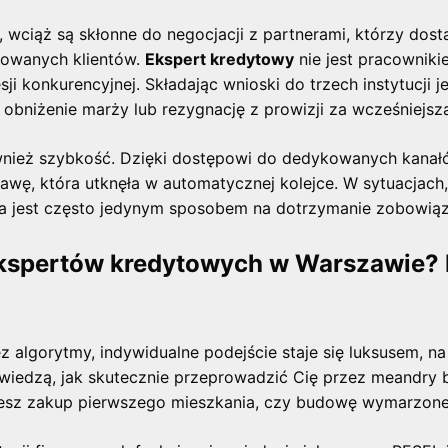
, wciąż są skłonne do negocjacji z partnerami, którzy dost
towanych klientów.
Ekspert kredytowy
nie jest pracowniki
ji konkurencyjnej. Składając wnioski do trzech instytucji j
obniżenie marży lub rezygnację z prowizji za wcześniejszą
wnież szybkość. Dzięki dostępowi do dedykowanych kana
awę, która utknęła w automatycznej kolejce. W sytuacjach
ja jest często jedynym sposobem na dotrzymanie zobowiąz
kspertów kredytowych w Warszawie?
lgorytmy, indywidualne podejście staje się luksusem, na 
y wiedzą, jak skutecznie przeprowadzić Cię przez meandry
nujesz zakup pierwszego mieszkania, czy budowę wymarzo