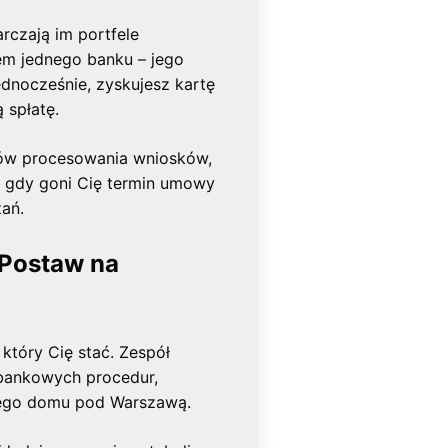
arczają im portfele
em jednego banku – jego
ednocześnie, zyskujesz kartę
 spłatę.
łów procesowania wniosków,
, gdy goni Cię termin umowy
ań.
 Postaw na
który Cię stać. Zespół
 bankowych procedur,
nego domu pod Warszawą.