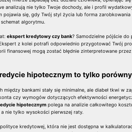
 analizują nie tylko Twoje dochody, ale i profil wydatkowy
m pojawia się, gdy Twój styl życia lub forma zarobkowania
y schemat algorytmu.
mat:
ekspert kredytowy czy bank
? Samodzielne pójście do 
 Ekspert z kolei potrafi odpowiednio przygotować Twój pro
orii finansowej mogą zostać błędnie zinterpretowane przez
redycie hipotecznym to tylko porówny
 między bankami stały się minimalne, ale diabeł tkwi w z
 konta czy wymogów dotyczących efektywności energetycz
redycie hipotecznym
polega na analizie całkowitego kosz
 a nie tylko wysokości pierwszej raty.
polityce kredytowej, która nie jest dostępna w kalkulatorac