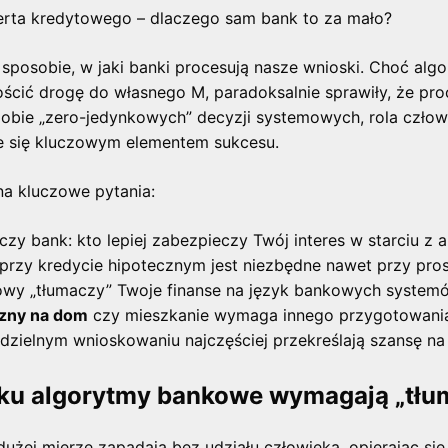
erta kredytowego – dlaczego sam bank to za mało?
sposobie, w jaki banki procesują nasze wnioski. Choć algory
ścić drogę do własnego M, paradoksalnie sprawiły, że proce
dobie „zero-jedynkowych” decyzji systemowych, rola człow
aje się kluczowym elementem sukcesu.
a kluczowe pytania:
zy bank: kto lepiej zabezpieczy Twój interes w starciu z
przy kredycie hipotecznym jest niezbędne nawet przy pro
owy „tłumaczy” Twoje finanse na język bankowych syste
czny na dom
czy mieszkanie wymaga innego przygotowani
dzielnym wnioskowaniu najczęściej przekreślają szansę n
ku algorytmy bankowe wymagają „tłu
żej mierze zapadają bez udziału człowieka, opierając się 