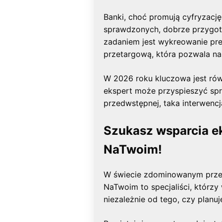
Banki, choć promują cyfryzację
sprawdzonych, dobrze przygo
zadaniem jest wykreowanie pres
przetargową, która pozwala na 
W 2026 roku kluczowa jest ró
ekspert może przyspieszyć spr
przedwstępnej, taka interwenc
Szukasz wsparcia e
NaTwoim!
W świecie zdominowanym przez a
NaTwoim to specjaliści, którz
niezależnie od tego, czy pla