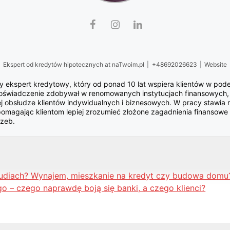
Ekspert od kredytów hipotecznych
at
naTwoim.pl
|
+48692026623
|
Website
 ekspert kredytowy, który od ponad 10 lat wspiera klientów w po
oświadczenie zdobywał w renomowanych instytucjach finansowych, a
j obsłudze klientów indywidualnych i biznesowych. W pracy stawia n
pomagając klientom lepiej zrozumieć złożone zagadnienia finansowe
rzeb.
udiach? Wynajem, mieszkanie na kredyt czy budowa domu
o – czego naprawdę boją się banki, a czego klienci?