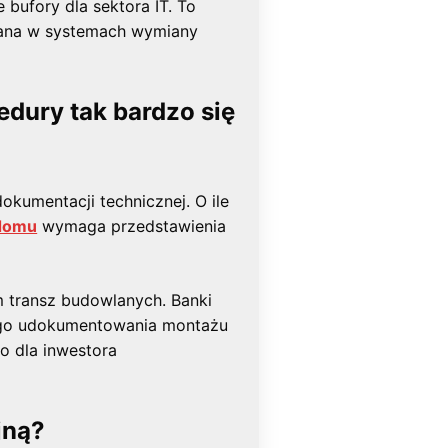
 bufory dla sektora IT. To
wana w systemach wymiany
edury tak bardzo się
dokumentacji technicznej. O ile
 domu
wymaga przedstawienia
 transz budowlanych. Banki
iego udokumentowania montażu
o dla inwestora
jną?