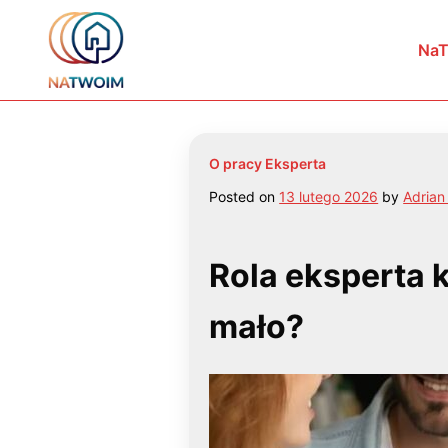
Skip
to
Wybierzmy razem najlepszy kredyt hipoteczny w W
Na
content
O pracy Eksperta
Posted on
13 lutego 2026
by
Adrian
Rola eksperta 
mało?