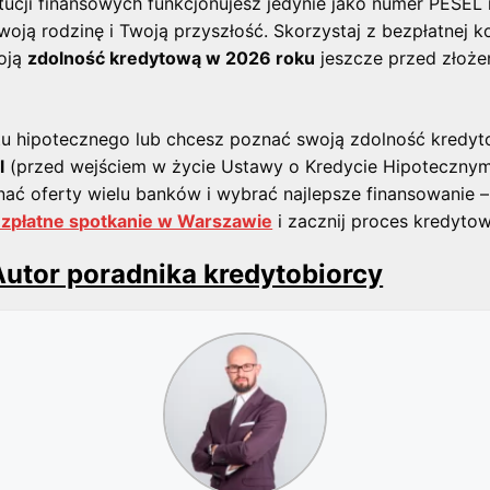
tucji finansowych funkcjonujesz jedynie jako numer PESEL i
oją rodzinę i Twoją przyszłość. Skorzystaj z bezpłatnej ko
oją
zdolność kredytową w 2026 roku
jeszcze przed złoże
tu hipotecznego lub chcesz poznać swoją zdolność kredy
l
(przed wejściem w życie Ustawy o Kredycie Hipotecznym
ać oferty wielu banków i wybrać najlepsze finansowanie 
zpłatne spotkanie w Warszawie
i zacznij proces kredyto
utor poradnika kredytobiorcy