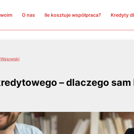
arszawie
Twoim
O nas
Ile kosztuje współpraca?
Kredyty dl
 Wąsowski
kredytowego – dlaczego sam 