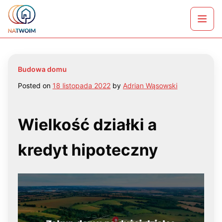
Skip
Wybierzmy razem najlepszy kredyt hipoteczny w
to
Otwó
Warszawie
content
menu
Budowa domu
Posted on
18 listopada 2022
by
Adrian Wąsowski
Wielkość działki a
kredyt hipoteczny