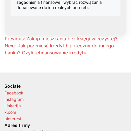
zagadnienia finansowe i wybrać rozwiązania
dopasowane do ich realnych potrzeb.
Nawigacja
Previous:
Zakup mieszkania bez księgi wieczystej?
Next:
Jak przenieść kredyt hipoteczny do innego
wpisu
banku? Czyli refinansowanie kredytu.
Sociale
Facebook
Instagram
LinkedIn
x.com
pinterest
Adres firmy