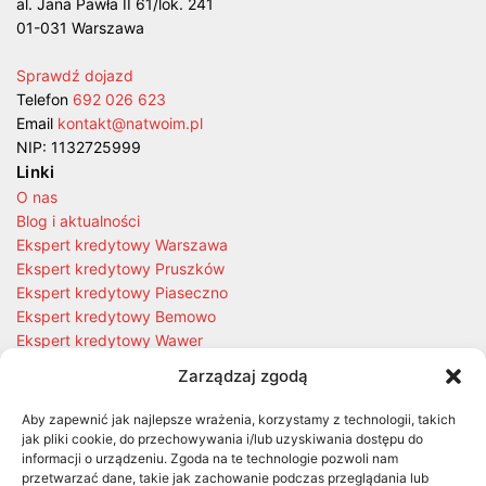
al. Jana Pawła II 61/lok. 241
01-031 Warszawa
Sprawdź dojazd
Telefon
692 026 623
Email
kontakt@natwoim.pl
NIP: 1132725999
Linki
O nas
Blog i aktualności
Ekspert kredytowy Warszawa
Ekspert kredytowy Pruszków
Ekspert kredytowy Piaseczno
Ekspert kredytowy Bemowo
Ekspert kredytowy Wawer
Kalkulator kredytowy
Zarządzaj zgodą
Szukasz Nieruchomości?
Ostatnie wpisy
Aby zapewnić jak najlepsze wrażenia, korzystamy z technologii, takich
jak pliki cookie, do przechowywania i/lub uzyskiwania dostępu do
informacji o urządzeniu. Zgoda na te technologie pozwoli nam
Kredyt hipoteczny na mieszkanie z rynku wtórnego, na co
przetwarzać dane, takie jak zachowanie podczas przeglądania lub
uważać przy starszym budownictwie?