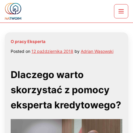
Skip
Wybierzmy razem najlepszy kredyt hipoteczny w
to
Otwó
Warszawie
content
menu
O pracy Eksperta
Posted on
12 października 2018
by
Adrian Wąsowski
Dlaczego warto
skorzystać z pomocy
eksperta kredytowego?