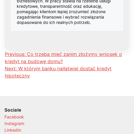
biznesowych. W pracy stawia na rzetelne usługi
kredytowe, transparentność oraz edukację,
pomagając klientom lepiej zrozumieć złożone
zagadnienia finansowe i wybrać rozwiązania
dopasowane do ich realnych potrzeb.
Nawigacja
Previous:
Co trzeba mieć zanim złożymy wniosek o
kredyt na budowę domu?
wpisu
Next:
W którym banku najłatwiej dostać kredyt
hipoteczny
Sociale
Facebook
Instagram
LinkedIn